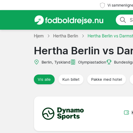
Vi sammenligne
Hjem
Hertha Berlin
Hertha Berlin vs Darms
Hertha Berlin vs Da
Berlin, Tyskland
Olympiastadion
Bundeslig
Vis alle
Kun billet
Pakke med hotel