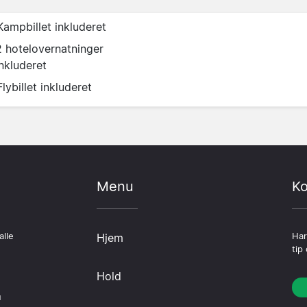
Kampbillet inkluderet
2 hotelovernatninger
inkluderet
Flybillet inkluderet
Menu
Ko
alle
Hjem
Har
tip
Hold
u