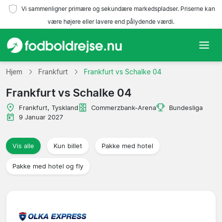
Vi sammenligner primære og sekundære markedspladser. Priserne kan
være højere eller lavere end pålydende værdi.
Hjem
Hjem
Frankfurt
Frankfurt vs Schalke 04
Frankfurt vs Schalke 04
Hold
Frankfurt, Tyskland
Commerzbank-Arena
Bundesliga
Ligaer
9 Januar 2027
Rejsebureauer
Vis alle
Kun billet
Pakke med hotel
Pakke med hotel og fly