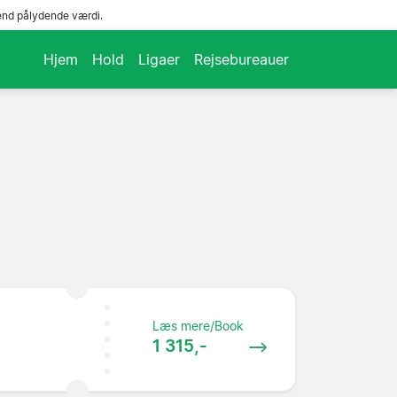
end pålydende værdi.
Hjem
Hold
Ligaer
Rejsebureauer
Læs mere/Book
1 315,-