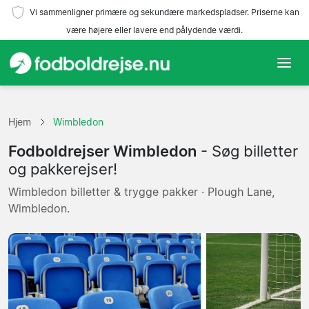
Vi sammenligner primære og sekundære markedspladser. Priserne kan
være højere eller lavere end pålydende værdi.
Hjem
Hjem
Wimbledon
Hold
Fodboldrejser Wimbledon
- Søg billetter
Ligaer
og pakkerejser!
Wimbledon billetter & trygge pakker · Plough Lane,
Rejsebureauer
Wimbledon.