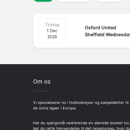
Tirsdag
Oxford United
1 Dec
Sheffield Wednesda
2026
Om os
Vi specialiserer os i fodboldrejser og kampbilletter til 
de store ligaer i Europa.
Har du spørgsmål vedrørende en allerede booket tur,
bør du rette henvendelse til det rejsebureau, hvor d