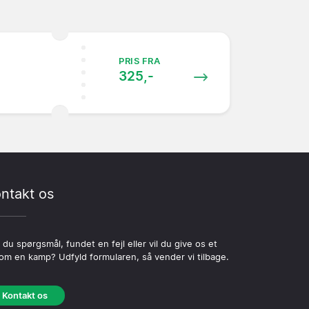
PRIS FRA
325,-
ntakt os
 du spørgsmål, fundet en fejl eller vil du give os et
 om en kamp? Udfyld formularen, så vender vi tilbage.
Kontakt os