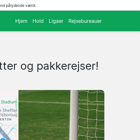
end pålydende værdi.
Hjem
Hold
Ligaer
Rejsebureauer
tter og pakkerejser!