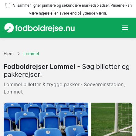
Vi sammenligner primære og sekundære markedspladser. Priserne kan
være højere eller lavere end pålydende værdi.
Hjem
Hjem
Lommel
Hold
Fodboldrejser Lommel
- Søg billetter og
Ligaer
pakkerejser!
Lommel billetter & trygge pakker · Soevereinstadion,
Rejsebureauer
Lommel.