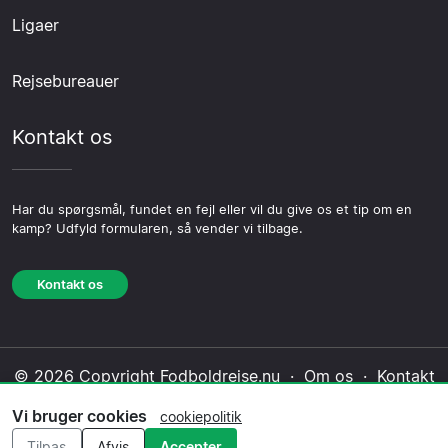
Ligaer
Rejsebureauer
Kontakt os
Har du spørgsmål, fundet en fejl eller vil du give os et tip om en
kamp? Udfyld formularen, så vender vi tilbage.
Kontakt os
© 2026 Copyright Fodboldrejse.nu ·
Om os
·
Kontakt
os
·
Privatlivspolitik
·
Cookiepolitik
·
Redaktionel
Vi bruger cookies
cookiepolitik
politik
Tilpas
Afvis
Accepter