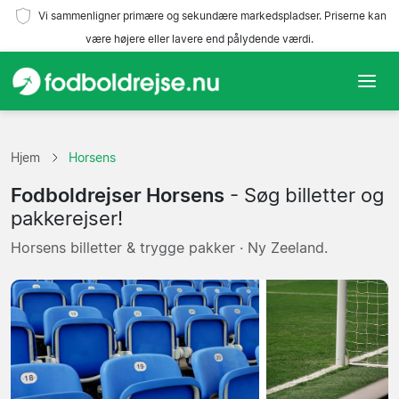
Vi sammenligner primære og sekundære markedspladser. Priserne kan
være højere eller lavere end pålydende værdi.
Hjem
Hjem
Horsens
Hold
Fodboldrejser Horsens
- Søg billetter og
Ligaer
pakkerejser!
Horsens billetter & trygge pakker · Ny Zeeland.
Rejsebureauer