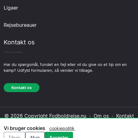
Ligaer
Rejsebureauer
Kontakt os
Har du spørgsmål, fundet en fejl eller vil du give os et tip om en
kamp? Udfyld formularen, så vender vi tilbage.
Kontakt os
© 2026 Copyright Fodboldrejse.nu ·
Om os
·
Kontakt
os
·
Privatlivspolitik
·
Cookiepolitik
·
Redaktionel
Vi bruger cookies
cookiepolitik
politik
Tilpas
Afvis
Accepter