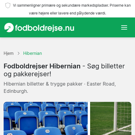
Vi sammenligner primære og sekundære markedspladser. Priserne kan
være højere eller lavere end pålydende værdi.
Hjem
Hjem
Hibernian
Hold
Fodboldrejser Hibernian
- Søg billetter
Ligaer
og pakkerejser!
Hibernian billetter & trygge pakker · Easter Road,
Rejsebureauer
Edinburgh.