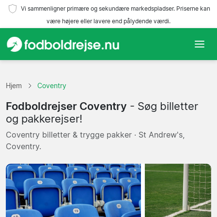
Vi sammenligner primære og sekundære markedspladser. Priserne kan
være højere eller lavere end pålydende værdi.
Hjem
Hjem
Coventry
Hold
Fodboldrejser Coventry
- Søg billetter
Ligaer
og pakkerejser!
Coventry billetter & trygge pakker · St Andrew's,
Rejsebureauer
Coventry.