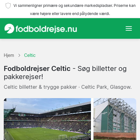
Vi sammenligner primære og sekundære markedspladser. Priserne kan
være højere eller lavere end pålydende værdi.
Hjem
Hjem
Celtic
Hold
Fodboldrejser Celtic
- Søg billetter og
Ligaer
pakkerejser!
Celtic billetter & trygge pakker · Celtic Park, Glasgow.
Rejsebureauer