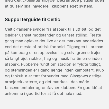
med Celtic-billetter tilbyder bekræftede pladser uden
at du selv skal navigere i klubbens eget system.
Supporterguide til Celtic
Celtic-fansene synger fra afspark til slutfløjt, og det
gælder uanset modstander og uanset stilling. Første
gang man oplever det live er det markant anderledes
end det meste af britisk fodbold. Tilgangen til arenan
på kampdag er en oplevelse i sig selv: grønne trøjer
så langt øjet rækker, flag og musik fra timerne inden
afspark. Pubberne rundt om stadion er fyldte tidligt,
og stemningen er i gang længe inden kampstart. Klub
og fankultur er tæt forbundet med Glasgows østlige
arbejderkvarterer, og det mærkes i den måde
fansene omtaler og omfavner klubben. En god idé at
ankomme i god tid for at få det hele med.