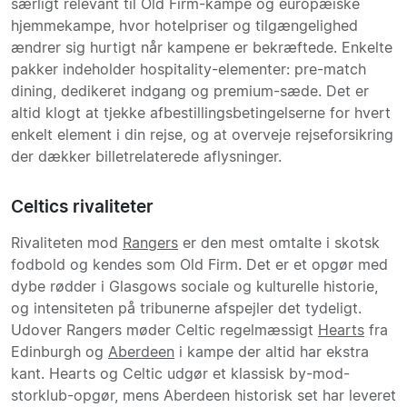
særligt relevant til Old Firm-kampe og europæiske
hjemmekampe, hvor hotelpriser og tilgængelighed
ændrer sig hurtigt når kampene er bekræftede. Enkelte
pakker indeholder hospitality-elementer: pre-match
dining, dedikeret indgang og premium-sæde. Det er
altid klogt at tjekke afbestillingsbetingelserne for hvert
enkelt element i din rejse, og at overveje rejseforsikring
der dækker billetrelaterede aflysninger.
Celtics rivaliteter
Rivaliteten mod
Rangers
er den mest omtalte i skotsk
fodbold og kendes som Old Firm. Det er et opgør med
dybe rødder i Glasgows sociale og kulturelle historie,
og intensiteten på tribunerne afspejler det tydeligt.
Udover Rangers møder Celtic regelmæssigt
Hearts
fra
Edinburgh og
Aberdeen
i kampe der altid har ekstra
kant. Hearts og Celtic udgør et klassisk by-mod-
storklub-opgør, mens Aberdeen historisk set har leveret