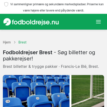
Vi sammenligner primære og sekundære markedspladser. Priserne kan
være højere eller lavere end pålydende værdi.
Hjem
Hjem
Brest
Hold
Fodboldrejser Brest
- Søg billetter og
Ligaer
pakkerejser!
Brest billetter & trygge pakker · Francis-Le Blé, Brest.
Rejsebureauer