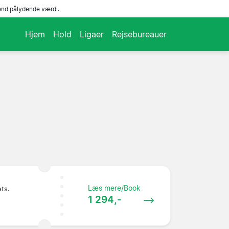
end pålydende værdi.
Hjem
Hold
Ligaer
Rejsebureauer
Læs mere/Book
ets.
1 294,-