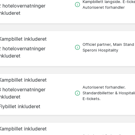
Kampbillett langside. E-tick
2 hotelovernatninger
Autoriseret forhandler
inkluderet
Kampbillet inkluderet
Officiel partner, Main Stand
2 hotelovernatninger
Speroni Hospitality
inkluderet
Kampbillet inkluderet
Autoriseret forhandler.
3 hotelovernatninger
Standardbilletter & Hospitali
inkluderet
E-tickets.
Flybillet inkluderet
Kampbillet inkluderet