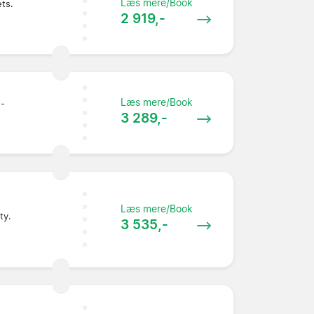
Læs mere/Book
ets.
2 919,-
Læs mere/Book
 -
3 289,-
Læs mere/Book
ty.
3 535,-