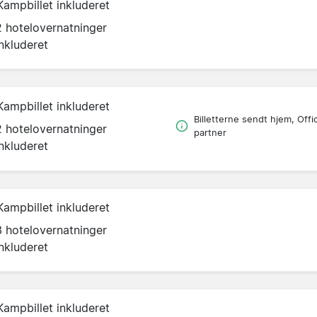
Kampbillet inkluderet
2 hotelovernatninger
inkluderet
Kampbillet inkluderet
Billetterne sendt hjem, Offic
2 hotelovernatninger
partner
inkluderet
Kampbillet inkluderet
3 hotelovernatninger
inkluderet
Kampbillet inkluderet