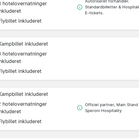
Autoriseret forhandler.
3 hotelovernatninger
Standardbilletter & Hospitali
inkluderet
E-tickets.
Flybillet inkluderet
Kampbillet inkluderet
3 hotelovernatninger
inkluderet
Flybillet inkluderet
Kampbillet inkluderet
2 hotelovernatninger
Officiel partner, Main Stand
inkluderet
Speroni Hospitality
Flybillet inkluderet