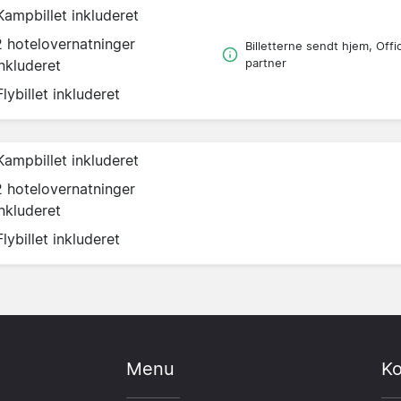
Kampbillet inkluderet
2 hotelovernatninger
Billetterne sendt hjem, Offic
inkluderet
partner
Flybillet inkluderet
Kampbillet inkluderet
2 hotelovernatninger
inkluderet
Flybillet inkluderet
Menu
Ko