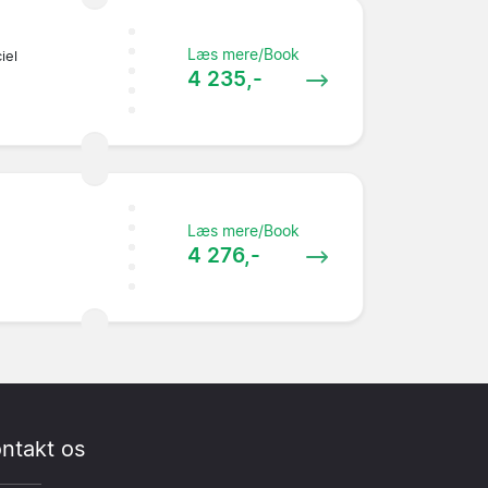
Læs mere/Book
iel
4 235,-
Læs mere/Book
4 276,-
ntakt os