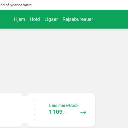
end pålydende værdi.
Hjem
Hold
Ligaer
Rejsebureauer
Læs mere/Book
1 169,-