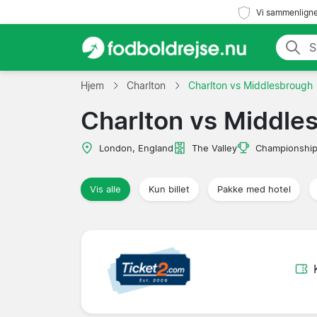
Vi sammenligne
Hjem
Charlton
Charlton vs Middlesbrough
Charlton vs Middle
London, England
The Valley
Championshi
Vis alle
Kun billet
Pakke med hotel