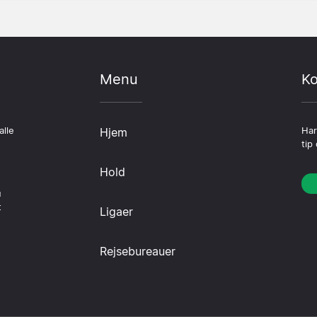
Menu
Ko
alle
Hjem
Har
tip
Hold
u
t
Ligaer
Rejsebureauer