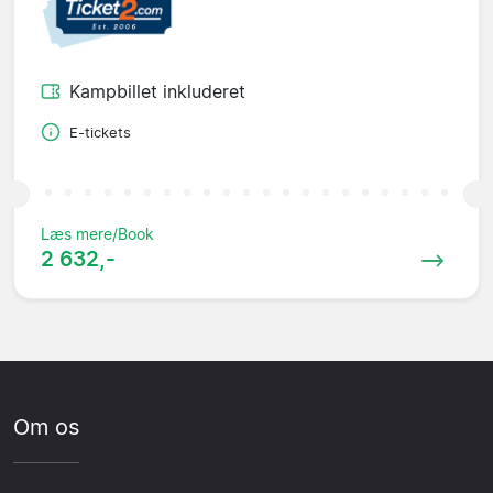
Kampbillet inkluderet
E-tickets
Læs mere/Book
2 632,-
Om os