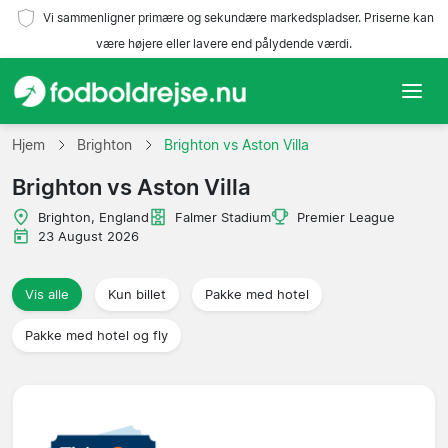
Vi sammenligner primære og sekundære markedspladser. Priserne kan
være højere eller lavere end pålydende værdi.
Hjem
Hjem
Brighton
Brighton vs Aston Villa
Brighton vs Aston Villa
Hold
Brighton, England
Falmer Stadium
Premier League
Ligaer
23 August 2026
Rejsebureauer
Vis alle
Kun billet
Pakke med hotel
Pakke med hotel og fly