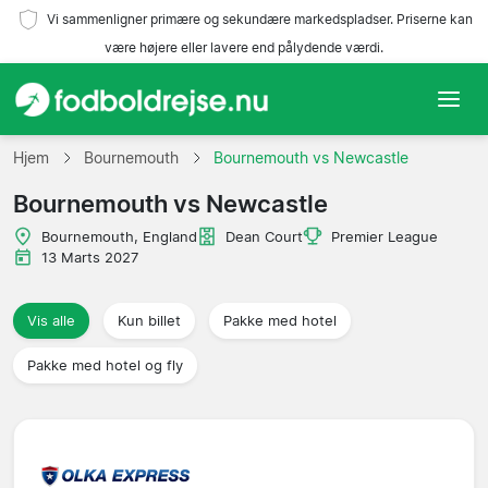
Vi sammenligner primære og sekundære markedspladser. Priserne kan
være højere eller lavere end pålydende værdi.
Hjem
Hjem
Bournemouth
Bournemouth vs Newcastle
Bournemouth vs Newcastle
Hold
Bournemouth, England
Dean Court
Premier League
Ligaer
13 Marts 2027
Rejsebureauer
Vis alle
Kun billet
Pakke med hotel
Pakke med hotel og fly