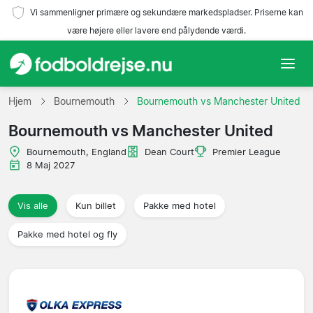
Vi sammenligner primære og sekundære markedspladser. Priserne kan
være højere eller lavere end pålydende værdi.
Hjem
Hjem
Bournemouth
Bournemouth vs Manchester United
Bournemouth vs Manchester United
Hold
Bournemouth, England
Dean Court
Premier League
Ligaer
8 Maj 2027
Rejsebureauer
Vis alle
Kun billet
Pakke med hotel
Pakke med hotel og fly