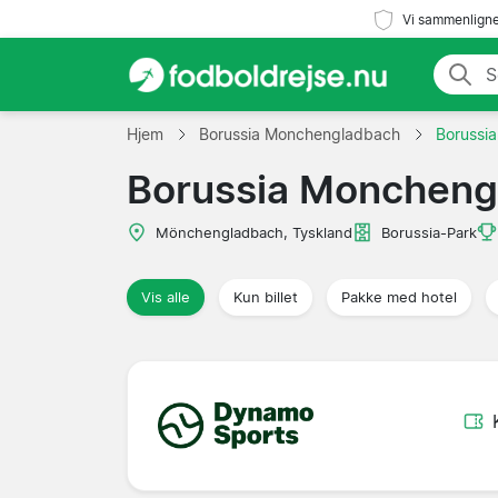
Vi sammenligne
Hjem
Borussia Monchengladbach
Borussi
Borussia Moncheng
Mönchengladbach, Tyskland
Borussia-Park
Vis alle
Kun billet
Pakke med hotel