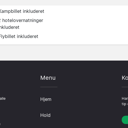
Kampbillet inkluderet
2 hotelovernatninger
inkluderet
Flybillet inkluderet
Menu
Ko
alle
Hjem
Har
tip
Hold
u