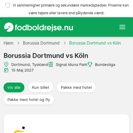
Vi sammenligner primære og sekundære markedspladser. Priserne kan
være højere eller lavere end pålydende værdi.
Hjem
Hjem
Borussia Dortmund
Borussia Dortmund vs Köln
Borussia Dortmund vs Köln
Hold
Dortmund, Tyskland
Signal Iduna Park
Bundesliga
Ligaer
15 Maj 2027
Rejsebureauer
Vis alle
Kun billet
Pakke med hotel
Pakke med hotel og fly