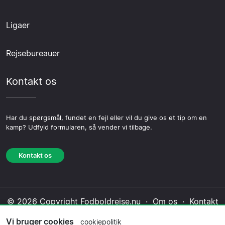
Ligaer
Rejsebureauer
Kontakt os
Har du spørgsmål, fundet en fejl eller vil du give os et tip om en
kamp? Udfyld formularen, så vender vi tilbage.
Kontakt os
© 2026 Copyright Fodboldrejse.nu ·
Om os
·
Kontakt
os
·
Privatlivspolitik
·
Cookiepolitik
·
Redaktionel
Vi bruger cookies
cookiepolitik