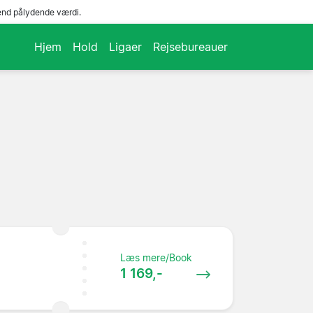
end pålydende værdi.
Hjem
Hold
Ligaer
Rejsebureauer
Læs mere/Book
1 169,-