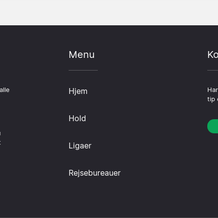
Menu
Ko
alle
Hjem
Har
tip
Hold
u
t
Ligaer
Rejsebureauer