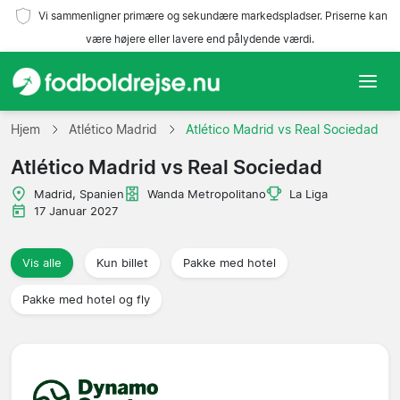
Vi sammenligner primære og sekundære markedspladser. Priserne kan
være højere eller lavere end pålydende værdi.
Hjem
Hjem
Atlético Madrid
Atlético Madrid vs Real Sociedad
Atlético Madrid vs Real Sociedad
Hold
Madrid, Spanien
Wanda Metropolitano
La Liga
Ligaer
17 Januar 2027
Rejsebureauer
Vis alle
Kun billet
Pakke med hotel
Pakke med hotel og fly